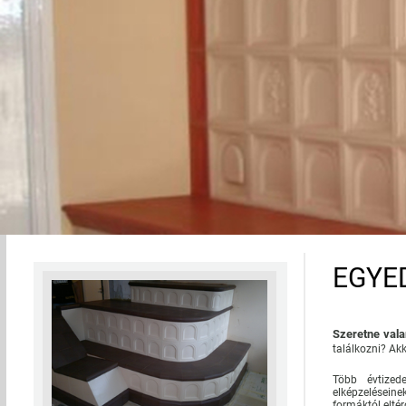
Cserépkályhák, kandallók tervezése és
kivitelezése
Napjainkban újra reneszánszát éli a
cserépkályha építés, számos előnyös
tulajdonsága miatt választják sokan.
RÉSZLETEK
EGYE
Szeretne vala
találkozni? Akk
Több évtized
elképzelései
formáktól eltér