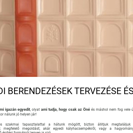
DI BERENDEZÉSEK TERVEZÉSE ÉS
mi igazán egyedit
ami tudja, hogy csak az Öné
, olyat
és máshol nem fog vele ú
or nálunk jó helyen jár!
es szakmai tapasztalattal a hátunk mögött, bizton állitjuk megtaláljuk
nek megfelelő megoldást, akár egyedi kályhacsempékről, vagy a hagyomán
ő épitési formákról legyen is szó.