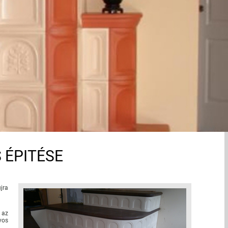
 ÉPITÉSE
jra
 az
yos