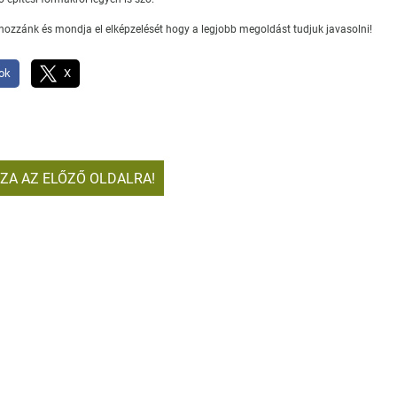
hozzánk és mondja el elképzelését hogy a legjobb megoldást tudjuk javasolni!
ok
X
SZA AZ ELŐZŐ OLDALRA!