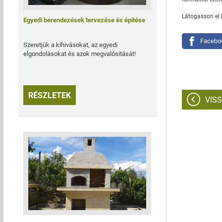
Látogasson el 
Egyedi berendezések tervezése és épitése
Facebo
Szeretjük a kihivásokat, az egyedi
elgondolásokat és azok megvalósitását!
RÉSZLETEK
VIS