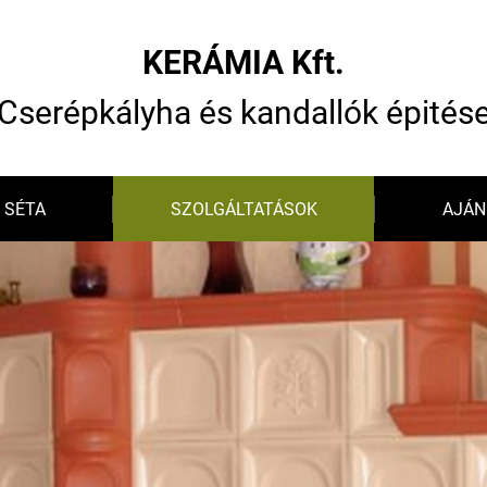
KERÁMIA Kft.
Cserépkályha és kandallók épités
 SÉTA
SZOLGÁLTATÁSOK
AJÁN