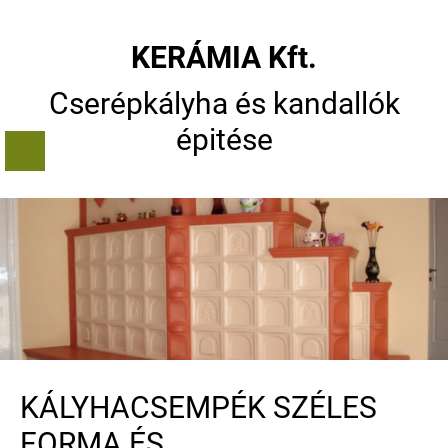
KERÁMIA Kft.
Cserépkályha és kandallók
épitése
KÁLYHACSEMPÉK SZÉLES
FORMA ÉS